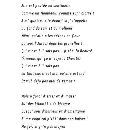
Alle est postée en sentinelle
Comme un flambeau, comme eun’ clarté !
A m’ guette, alle écout’ si j’ l’appelle
Du fond du soir et du malheur
Mêm’ qu’alle a les tétons en fleur
Et tout l’Amour dans les prunelles !
Qui c’est ? J’ sais pas… p’têt’ la Beauté
(À moins qu’ ça n’ soye la Charité)
Qui c’est ? J’ sais pas…
En tout cas c’est moi qu’alle attend
Et v’là déjà pas mal de temps !
Mais à forc’ d’errer et d’ muser
Su’ des kilomèt’s de bitume
Quéqu’ soir d’horreur et d’amertume
J’ me cogn’rai p’têt’ dans son baiser !
Ma foi, si gn’a pas moyen