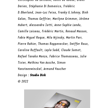
Christopher de Béthune, Ronin de Goede, Didier
Derien, Stéphanie Di Domenico, Frédéric
D.Oberland, Jean-Luc Feixa, Franky & Johnny, Binh
Galan, Thomas Geffrier, Marilyne Grimmer, Jérôme
Hubert, Alessandro Iotti, Anne-Sophie Landu,
Camille Loiseau, Frédéric Martin, Renaud Masson,
Fabio Miguel Roque, Mila Nijinsky, Martin Parr,
Pierre Rahier, Thomas Roppenecker, Swiffer Roux,
Caroline Ruffault, Layla Saâd, Claude Somot,
Rafael Tanaka Monzo, Fabrice Thomasseau, Julie
Tixier, Mathieu Van Assche, Simon
Vansteenwinckel, Armand Vaucher
Design :
Studio Dirk
© 2022